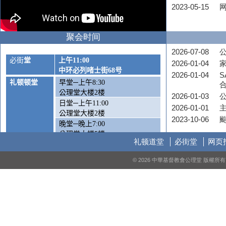
2023-05-15
聚会时间
2026-07-08
公
必街
堂
上午
11:00
2026-01-04
中环必列啫士街
68
号
2026-01-04
S
礼顿顿堂
早堂─上午
8:30
公理堂大楼
2
楼
2026-01-03
日堂─上午
11:00
2026-01-01
公理堂大楼
2
楼
2023-10-06
晚堂─晚上
7:00
公理堂大楼
5
楼
礼顿道堂
必街堂
网页
周六崇拜
—
下午
5:00
© 2026 中華基督教會公理堂 版權
公理堂大楼1楼