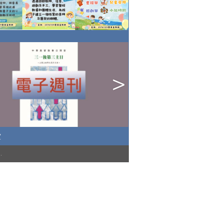
堂
)
.