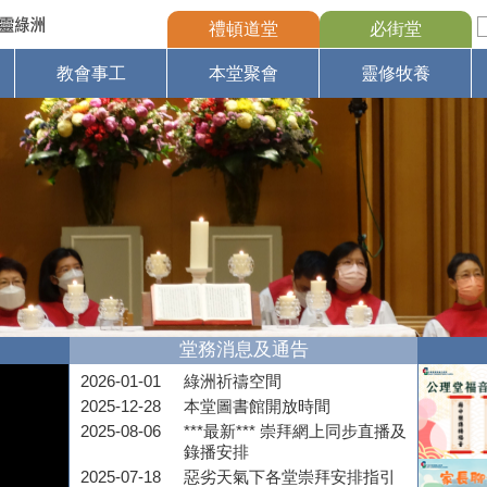
禮頓道堂
必街堂
教會事工
本堂聚會
靈修牧養
堂務消息及通告
2026-01-01
綠洲祈禱空間
2025-12-28
本堂圖書館開放時間
2025-08-06
***最新*** 崇拜網上同步直播及
錄播安排
2025-07-18
惡劣天氣下各堂崇拜安排指引