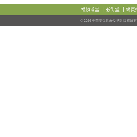
禮頓道堂
必街堂
網頁
© 2026 中華基督教會公理堂 版權