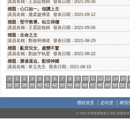
講員名稱 : 王震廷牧師
發表日期 : 2021-09-26
標題 : 心口如一。頌讚上主
講員名稱 : 蕭柔婕傳道
發表日期 : 2021-09-12
標題 : 堅守教導。站立得穩
講員名稱 : 王震廷牧師
發表日期 : 2021-09-05
標題 : 生命之主
講員名稱 : 鄭俊明傳道
發表日期 : 2021-08-29
標題 : 亂世兒女。處變不驚
講員名稱 : 劉啟宇執委
發表日期 : 2021-08-22
標題 : 勝過逼迫。配得神國
講員名稱 : 韋立先生
發表日期 : 2021-08-15
<
1
2
3
4
5
6
7
8
9
10
11
12
13
14
15
36
37
38
39
40
41
42
43
44
45
46
47
48
49
50
51
禮頓道堂
必街堂
網頁
© 2026 中華基督教會公理堂 版權