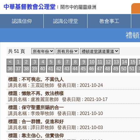
認識信仰
認識公理堂
教會事工
禮頓
共 51 頁
<
1
2
3
4
5
6
7
8
9
10
11
12
13
14
15
36
37
38
39
40
41
42
43
44
45
46
47
48
49
50
51
標題 : 不可喪志。不當仇人
講員名稱 : 王震廷牧師
發表日期 : 2021-10-24
標題 : 懶散不再。效法榜樣
講員名稱 : 盧雅麗宣教師
發表日期 : 2021-10-17
標題 : 保守聖靈所賜的合一
講員名稱 : 李煥華牧師
發表日期 : 2021-10-10
標題 : 合一群體。促進和好
講員名稱 : 譚日昇牧師
發表日期 : 2021-10-03
標題 : 靠主信心。信實信仰