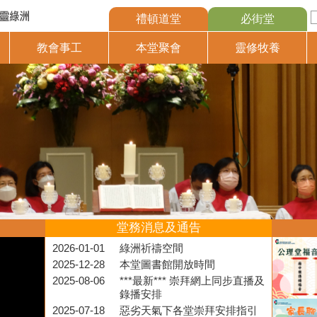
禮頓道堂
必街堂
教會事工
本堂聚會
靈修牧養
堂務消息及通告
2026-01-01
綠洲祈禱空間
2025-12-28
本堂圖書館開放時間
2025-08-06
***最新*** 崇拜網上同步直播及
錄播安排
2025-07-18
惡劣天氣下各堂崇拜安排指引