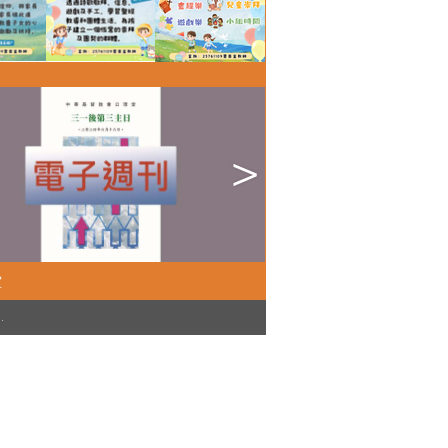
堂
)
.