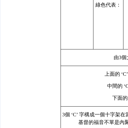
綠色代表：
由
3
個
上面的
‘C
中間的
‘
下面的
3
個
‘C’
字構成一個十字架在
基督的福音不單是內