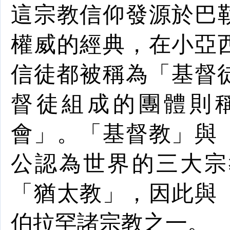
這宗教信仰發源於
巴
權威的
經典
，在小亞
信徒都被稱為「
基督
督徒組成的團體則
會
」。「基督教」與
公認為
世界
的
三大宗
「
猶太教
」，因此與
伯拉罕諸
宗
教
之一。