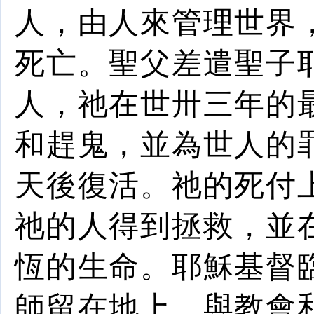
人
，由人來管理世界
死亡
。
聖父
差遣聖
子
人
，祂在世卅三年的
和趕鬼，並為世人的
天後
復活
。祂的死付
祂的人得到拯救，並
恆
的生命
。耶穌基督
師留在地上，與教會