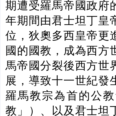
期遭受
羅馬帝國政府
年期間由
君士坦丁
皇
位，
狄奧多西
皇
帝
更
國的
國
教
，成為
西方
馬帝國分裂後西方世
展，導致十一世紀發
羅馬
教宗
為首的
公教
教」）、以及
君士坦