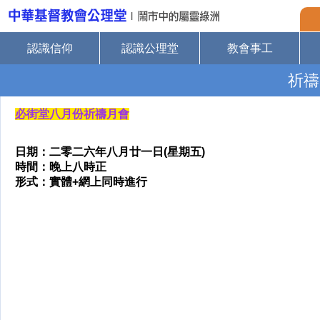
認識信仰
認識公理堂
教會事工
祈禱
必街堂八月份祈禱月會
日期：二零二六年八月廿一日(星期五)
時間：晚上八時正
形式：實體+網上同時進行