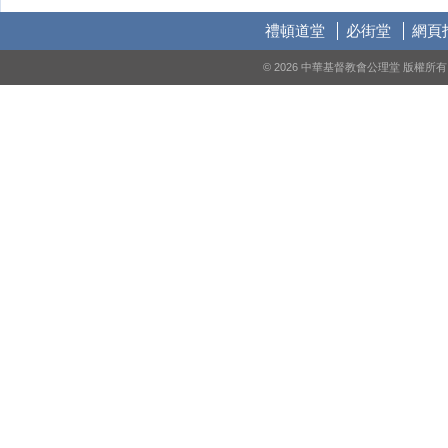
禮頓道堂
必街堂
網頁
© 2026 中華基督教會公理堂 版權