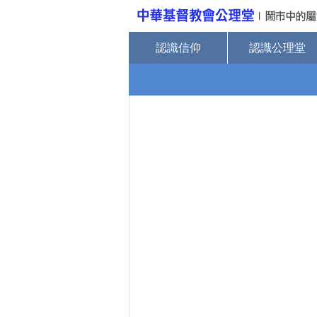
認識信仰
認識公理堂