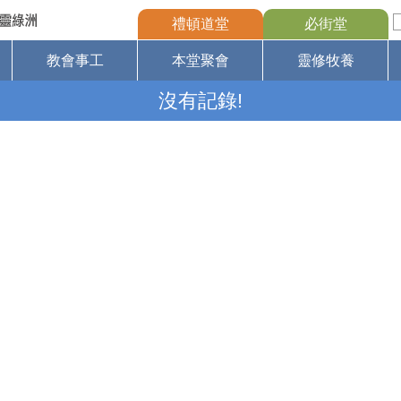
禮頓道堂
必街堂
教會事工
本堂聚會
靈修牧養
沒有記錄!