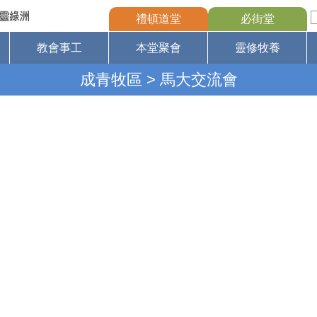
禮頓道堂
必街堂
教會事工
本堂聚會
靈修牧養
成青牧區
> 馬大交流會