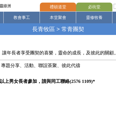
禮頓道堂
必街堂
教會事工
本堂聚會
靈修牧養
長青牧區
> 常青團契
，讓年長者享受團契的喜樂，靈命的成長，及彼此的關顧
、專題分享、活動、聯誼茶聚、彼此代禱
以上男女長者參加，請與同工聯絡
(2576 1109)*