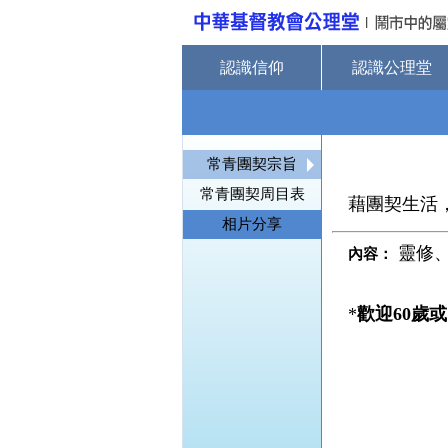
認識信仰
認識公理堂
常青團契宗旨
常青團契周目表
藉團契生活
相片分享
靈修
內容：
*
歡迎
60
歲或