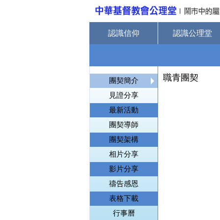
認識信仰
認識公理堂
職青團契
團契簡介
見證分享
最新活動
團契導師
團契架構
相片分享
影片分享
禱告感恩
表格下載
行事曆