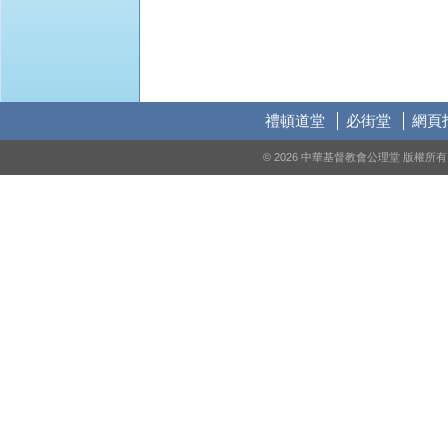
禮頓道堂
必街堂
網頁
© 2026 中華基督教會公理堂 版權