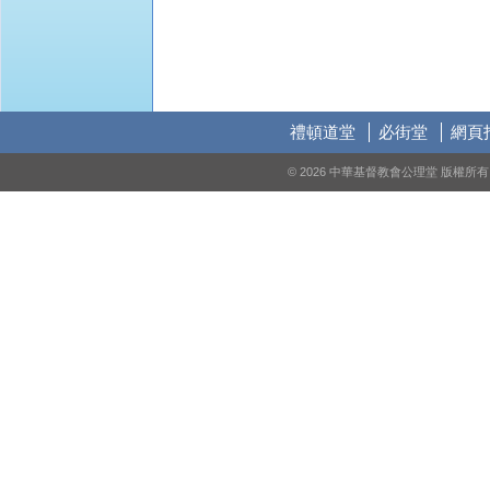
禮頓道堂
必街堂
網頁
© 2026 中華基督教會公理堂 版權