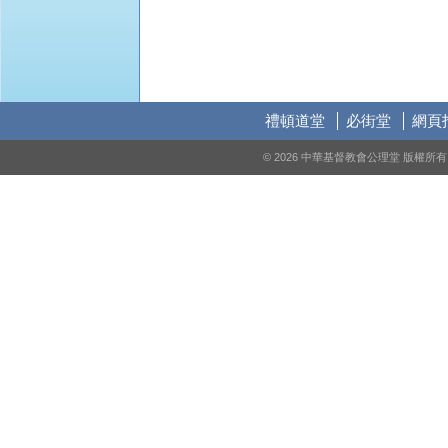
禮頓道堂
必街堂
網頁
© 2026 中華基督教會公理堂 版權