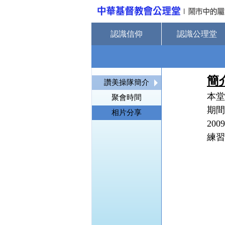
認識信仰
認識公理堂
簡
讚美操隊簡介
本堂
聚會時間
期間
相片分享
20
練習