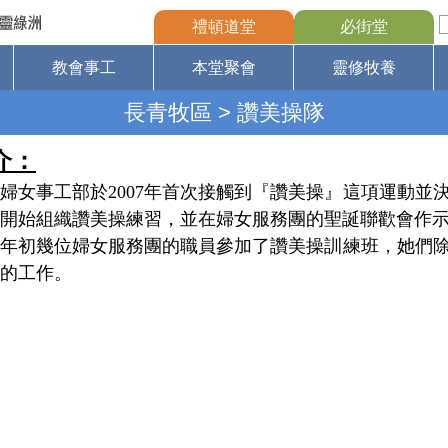
禮頓道堂
必街堂
教會事工
本堂聚會
靈修牧養
長青牧區
> 讚美操隊
介
：
婦女事工部於2007年首次接觸到『讚美操』這項運動並
開始組織讚美操練習，並在婦女服務團的聖誕聯歡會作
09年初幾位婦女服務團的職員參加了讚美操訓練班，她們
的工作。