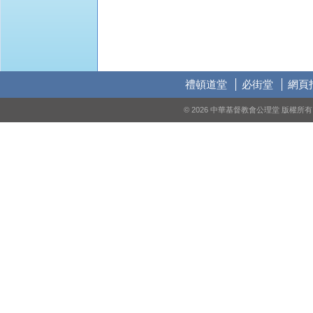
禮頓道堂
必街堂
網頁
© 2026 中華基督教會公理堂 版權