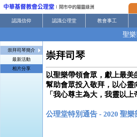
認識信仰
認識公理堂
教會事工
聖樂
崇拜司琴簡介
崇拜司琴
最新活動
相片分享
以聖樂帶領會眾，
獻上最美
幫助會眾投入敬拜，
以心靈
「我心尊主為大，我靈以上
公理堂特別通告 - 2020 聖樂