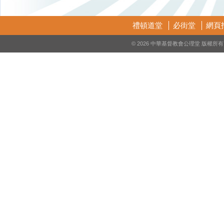
禮頓道堂
必街堂
網頁
© 2026 中華基督教會公理堂 版權