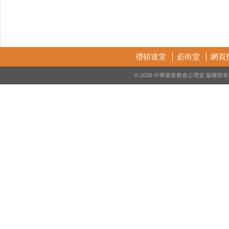
禮頓道堂
必街堂
網頁
© 2026 中華基督教會公理堂 版權