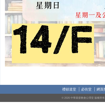
禮頓道堂
必街堂
網頁
© 2026 中華基督教會公理堂 版權