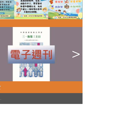
堂
)
.