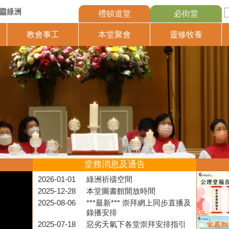
禮頓道堂
必街堂
教會事工
本堂聚會
靈修牧養
堂務消息及通告
2026-01-01
綠洲祈禱空間
2025-12-28
本堂圖書館開放時間
2025-08-06
***最新*** 崇拜網上同步直播及
錄播安排
2025-07-18
惡劣天氣下各堂崇拜安排指引