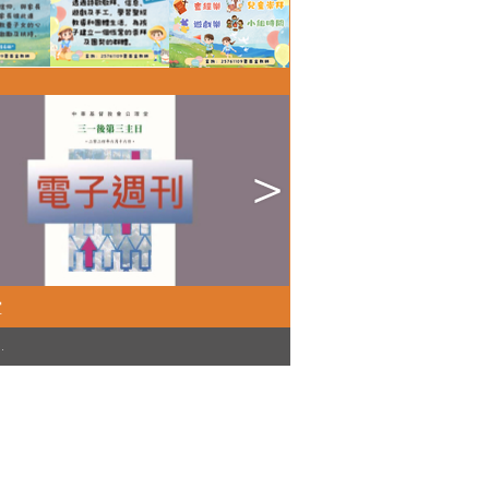
堂
)
.