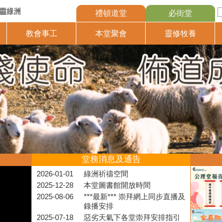
禮頓道堂
必街堂
教會事工
本堂聚會
靈修牧養
堂務消息及通告
2026-01-01
綠洲祈禱空間
2025-12-28
本堂圖書館開放時間
2025-08-06
***最新*** 崇拜網上同步直播及
錄播安排
2025-07-18
惡劣天氣下各堂崇拜安排指引