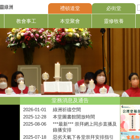
禮頓道堂
必街堂
教會事工
本堂聚會
靈修牧養
堂務消息及通告
2026-01-01
綠洲祈禱空間
2025-12-28
本堂圖書館開放時間
2025-08-06
***最新*** 崇拜網上同步直播及
錄播安排
2025-07-18
惡劣天氣下各堂崇拜安排指引