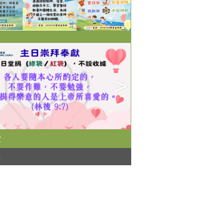
堂
)
.