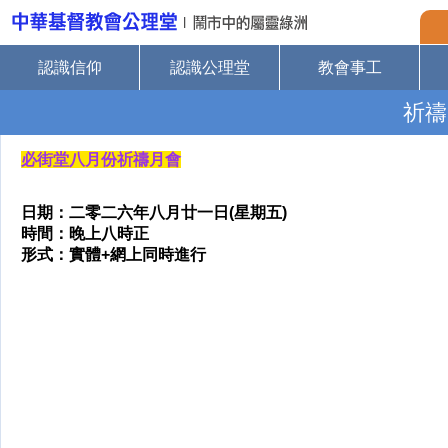
認識信仰
認識公理堂
教會事工
祈禱
必街堂八月份祈禱月會
日期：二零二六年八月廿一日(星期五)
時間：晚上八時正
形式：實體+網上同時進行