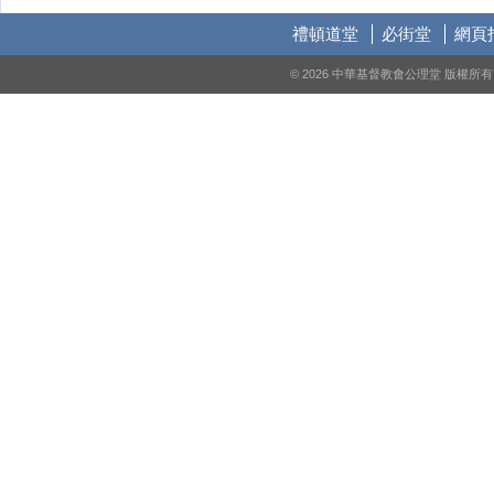
禮頓道堂
必街堂
網頁
© 2026 中華基督教會公理堂 版權