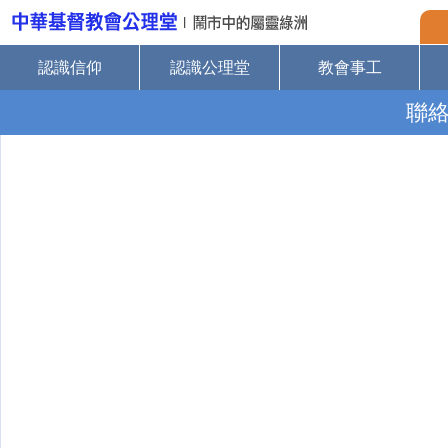
認識信仰
認識公理堂
教會事工
聯絡