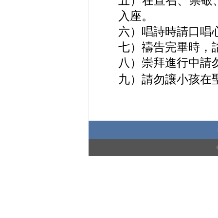
五）在宣召、崇敬
入座。
六）唱詩時請口唱
七）禱告完畢時，
八）崇拜進行中請
九）請勿讓小
孩在