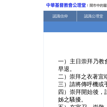
認識信仰
認識公理堂
一）主日崇拜乃教
早退。
二）崇拜之衣著宜
三）請將傳呼機或
四）崇拜開始後，
姊之騷擾。