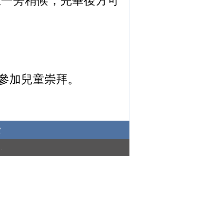
在一旁稍候，完畢後方可
參加兒童崇拜。
堂
)
.