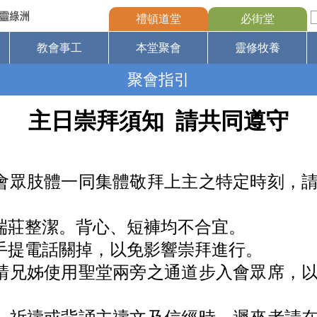
禮頓道堂
必街堂
教會事工
本堂聚會
靈修牧養
聚會指引
主日崇拜須知 請共同遵守
會眾肢體一同集體敬拜上主之特定時刻，
端莊整潔。背心、短褲均不合宜。
手提電話關掉，以免影響崇拜進行。
請兄姊使用聖堂兩旁之通道步入會眾席，