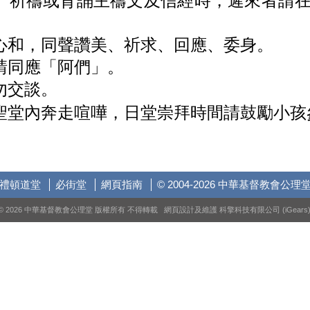
、祈禱或背誦主禱文及信經時，遲來者請
心和，同聲讚美、祈求、回應、委身。
請同應「阿們」。
勿交談。
聖堂內奔走喧嘩，日堂崇拜時間請鼓勵小孩
禮頓道堂
必街堂
網頁指南
© 2004-2026 中華基督教會公理
© 2026 中華基督教會公理堂 版權所有 不得轉載 網頁設計及維護
科擎科技有限公司 (iGears