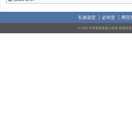
礼顿道堂
必街堂
网页
© 2026 中華基督教會公理堂 版權