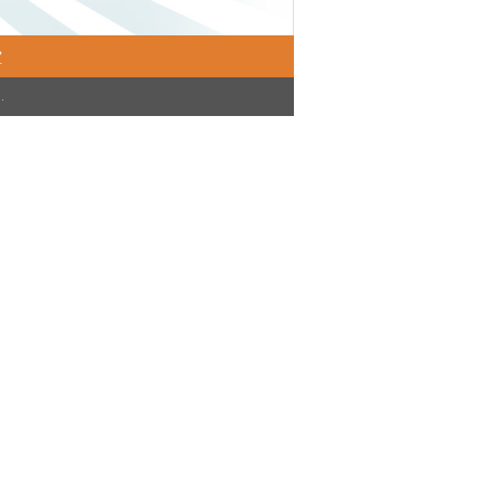
堂
)
.