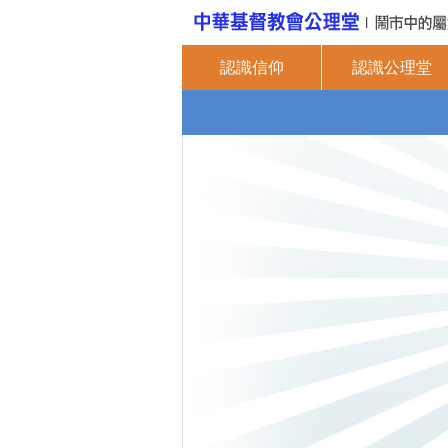
認識信仰
認識公理堂