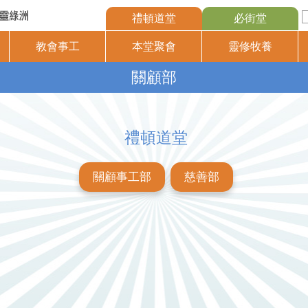
禮頓道堂
必街堂
教會事工
本堂聚會
靈修牧養
關顧部
禮頓道堂
關顧事工部
慈善部