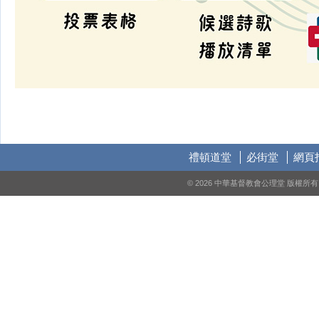
禮頓道堂
必街堂
網頁
© 2026 中華基督教會公理堂 版權