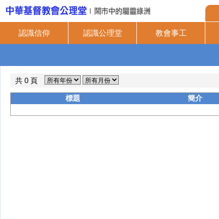
認識信仰
認識公理堂
教會事工
共 0 頁
標題
簡介