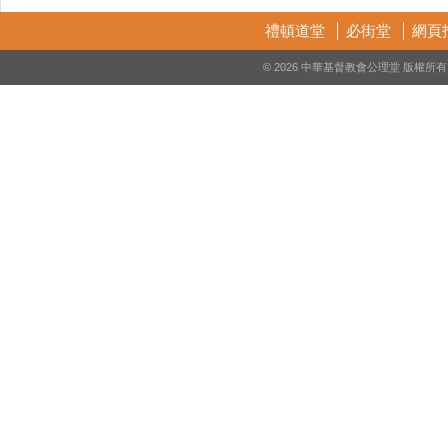
禮頓道堂
必街堂
網頁
© 2026 中華基督教會公理堂 版權