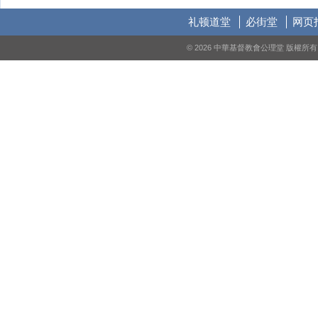
礼顿道堂
必街堂
网页
© 2026 中華基督教會公理堂 版權