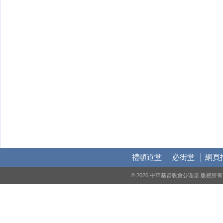
禮頓道堂
必街堂
網頁
© 2026 中華基督教會公理堂 版權