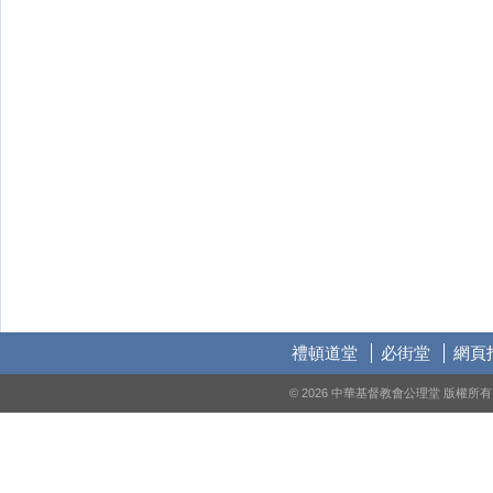
禮頓道堂
必街堂
網頁
© 2026 中華基督教會公理堂 版權