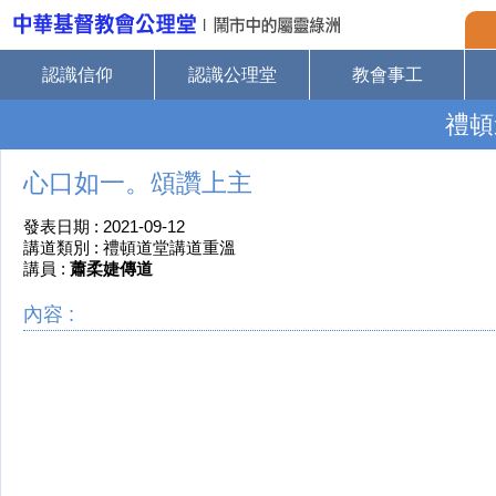
認識信仰
認識公理堂
教會事工
禮頓
心口如一。頌讚上主
發表日期 : 2021-09-12
講道類別 : 禮頓道堂講道重溫
講員 :
蕭柔婕傳道
內容 :