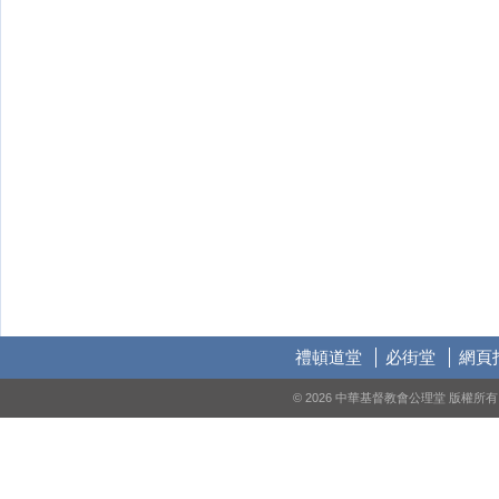
禮頓道堂
必街堂
網頁
© 2026 中華基督教會公理堂 版權