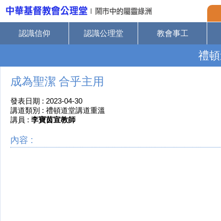
認識信仰
認識公理堂
教會事工
禮頓
成為聖潔 合乎主用
發表日期 : 2023-04-30
講道類別 : 禮頓道堂講道重溫
講員 :
李寶茵宣教師
內容 :