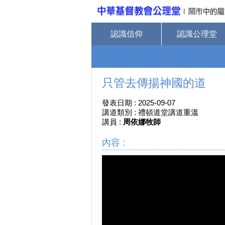
認識信仰
認識公理堂
只管去傳揚神國的道
發表日期 : 2025-09-07
講道類別 : 禮頓道堂講道重溫
講員 :
周依娜牧師
內容 :