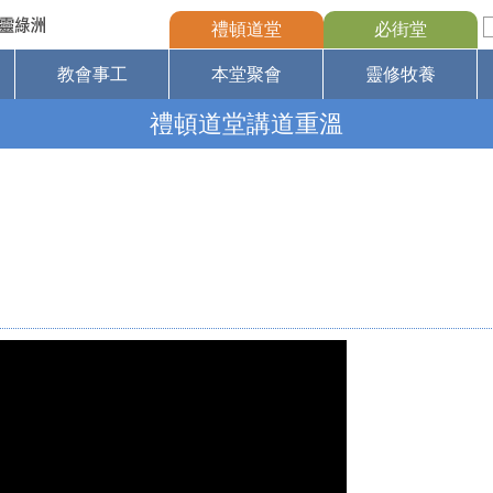
禮頓道堂
必街堂
教會事工
本堂聚會
靈修牧養
禮頓道堂講道重溫