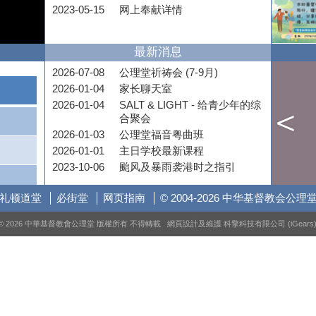
2023-05-15
网上奉献详情
最新消息
2026-07-08
公理堂祈祷会 (7-9月)
2026-01-04
家长聊天室
2026-01-04
SALT & LIGHT - 给青少年的综
合聚会
2026-01-03
公理堂福音粤曲班
2026-01-01
主日学校最新课程
2023-10-06
颱风及暴雨袭港时之指引
礼顿道堂
必街堂
网页指南
© 2004-2026 中华基督教会公理
© 2026 中華基督教會公理堂 版權所有 不得轉載 網頁設計及維護
科擎科技有限公司 (iGears