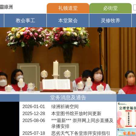
礼顿道堂
必街堂
教会事工
本堂聚会
灵修牧养
堂务消息及通告
2026-01-01
绿洲祈祷空间
2025-12-28
本堂图书馆开放时间更新
2025-08-06
***最新*** 崇拜网上同步直播及
录播安排
2025-07-18
恶劣天气下各堂崇拜安排指引