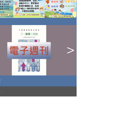
堂
)
.