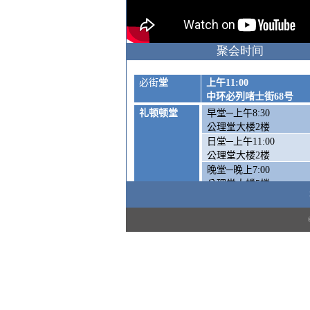
聚会时间
必街
堂
上午
11:00
中环必列啫士街
68
号
礼顿顿堂
早堂─上午
8:30
公理堂大楼
2
楼
日堂─上午
11:00
公理堂大楼
2
楼
晚堂─晚上
7:00
公理堂大楼
5
楼
周六崇拜
—
下午
5:00
公理堂大楼1楼