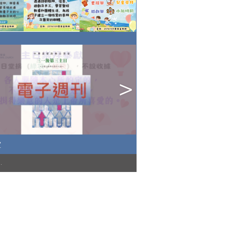
堂
)
.