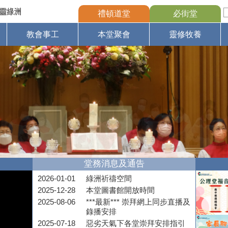
禮頓道堂
必街堂
教會事工
本堂聚會
靈修牧養
堂務消息及通告
2026-01-01
綠洲祈禱空間
2025-12-28
本堂圖書館開放時間
2025-08-06
***最新*** 崇拜網上同步直播及
錄播安排
2025-07-18
惡劣天氣下各堂崇拜安排指引