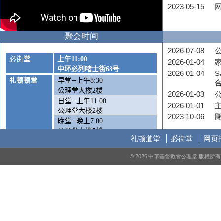
2023-05-15
聚会时间
2026-07-08
公
必街
堂
上午
11:00
2026-01-04
中环必列啫士街
68
号
2026-01-04
S
礼顿顿堂
早堂─上午
8:30
公理堂大楼
2
楼
2026-01-03
日堂─上午
11:00
2026-01-01
公理堂大楼
2
楼
2023-10-06
晚堂─晚上
7:00
公理堂大楼
5
楼
礼顿道堂
必街堂
网页
周六崇拜
—
下午
5:00
© 2026 中華基督教會公理堂 版權
公理堂大楼1楼