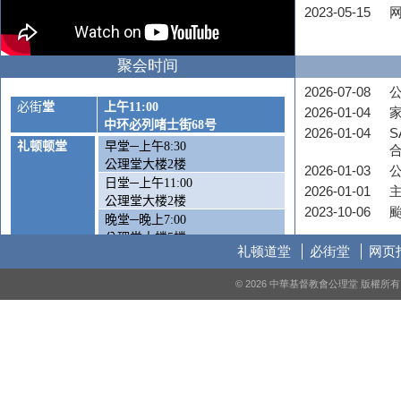
2023-05-15
聚会时间
2026-07-08
公
必街
堂
上午
11:00
2026-01-04
中环必列啫士街
68
号
2026-01-04
S
礼顿顿堂
早堂─上午
8:30
公理堂大楼
2
楼
2026-01-03
日堂─上午
11:00
2026-01-01
公理堂大楼
2
楼
2023-10-06
晚堂─晚上
7:00
公理堂大楼
5
楼
礼顿道堂
必街堂
网页
周六崇拜
—
下午
5:00
© 2026 中華基督教會公理堂 版權
公理堂大楼1楼