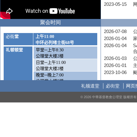
2023-05-15
聚会时间
2026-07-08
公
必街
堂
上午
11:00
2026-01-04
中环必列啫士街
68
号
2026-01-04
S
礼顿顿堂
早堂─上午
8:30
公理堂大楼
2
楼
2026-01-03
日堂─上午
11:00
2026-01-01
公理堂大楼
2
楼
2023-10-06
晚堂─晚上
7:00
公理堂大楼
5
楼
礼顿道堂
必街堂
网页
周六崇拜
—
下午
5:00
© 2026 中華基督教會公理堂 版權
公理堂大楼1楼