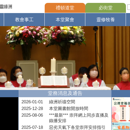
禮頓道堂
必街堂
教會事工
本堂聚會
靈修牧養
堂務消息及通告
2026-01-01
綠洲祈禱空間
2025-12-28
本堂圖書館開放時間
2025-08-06
***最新*** 崇拜網上同步直播及
錄播安排
2025-07-18
惡劣天氣下各堂崇拜安排指引