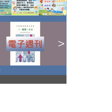
堂
)
.