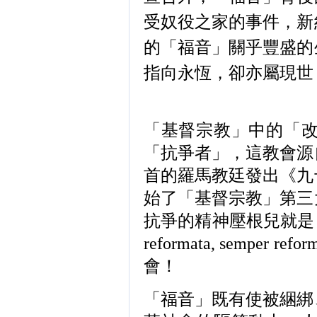
受奴役之家的事件，新
的「福音」關乎豐盛的
指向永恆，卻亦屬現世
「基督宗教」中的「
「抗爭者」，這教會源
首的羅馬教廷發出《九
始了「基督宗教」第三
抗爭的精神壓根兒就是
reformata, semper refor
會！
「福音」既有使被綑綁