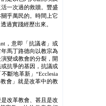
復活一次過的救贖。豐盛
亦關乎萬民的。時間上它
中透過實踐經歷出來。
ant
，意即「抗議者」或
當年馬丁路德向以教宗為
後演變成教會的分裂，開
議或抗爭的基因，抗議或
不斷地革新」“
Ecclesia
宗教會」就是改革中的教
便是改革教會、甚且是改