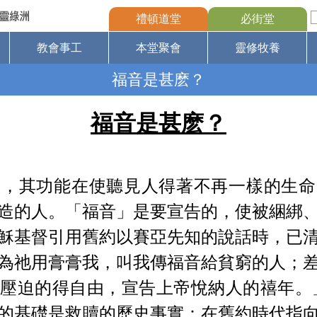
禮頓道堂
必街堂
教會事工
本堂聚會
靈修牧養
福音是甚麽？
福音是甚麽？
息，其功能在使聽見人得著不再一樣的生命
造的人。「福音」是要宣告的，使被綑綁
穌基督引用舊約以賽亞先知的說話時，已
為祂用膏膏我，叫我傳福音給貧窮的人；
壓迫的得自由，宣告上帝悅納人的禧年。
的基礎是救贖的歷史事實：在舊約時代指