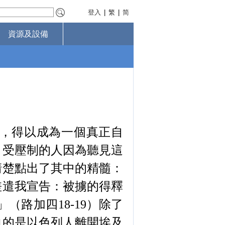
登入
|
繁
|
简
資源及設備
，得以成為一個真正自
、受壓制的人因為聽見這
清楚點出了其中的精髓：
差遣我宣告：被擄的得釋
」（路加四
18-19
）除了
向的是以色列人離開埃及