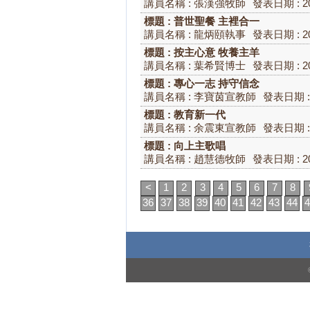
講員名稱 : 張漢強牧師
發表日期 : 20
標題 : 普世聖餐 主裡合一
講員名稱 : 龍炳頤執事
發表日期 : 20
標題 : 按主心意 牧養主羊
講員名稱 : 葉希賢博士
發表日期 : 20
標題 : 專心一志 持守信念
講員名稱 : 李寶茵宣教師
發表日期 : 
標題 : 教育新一代
講員名稱 : 余震東宣教師
發表日期 : 
標題 : 向上主歌唱
講員名稱 : 趙慧德牧師
發表日期 : 20
<
1
2
3
4
5
6
7
8
36
37
38
39
40
41
42
43
44
4