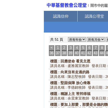
認識信仰
認識公理堂
共 51 頁
<
1
2
3
4
5
6
7
8
36
37
38
39
40
41
42
43
44
4
標題 : 回應使命 看見主恩
講員名稱 : 盧雅麗宣教師
發表日期 : 
標題 : 向來沒有走過的路
講員名稱 : 陳志堅牧師
發表日期 : 20
標題 : 堅固保障 放心倚靠
講員名稱 : 李德銘牧師
發表日期 : 20
標題 : 稱謝上主 芾邦得福
講員名稱 : 余震東宣教師
發表日期 : 
標題 : 要加上那愛，那愛是全德的聯