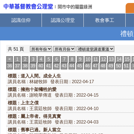
認識信仰
認識公理堂
教會事工
禮頓
共 51 頁
<
1
2
3
4
5
6
7
8
9
10
11
12
13
14
15
36
37
38
39
40
41
42
43
44
45
46
47
48
49
50
51
標題 : 道入人間。成全人生
講員名稱 : 林鍵牧師
發表日期 : 2022-04-17
標題 : 擁抱十架犧牲的愛
講員名稱 : 謝曉華傳道
發表日期 : 2022-04-15
標題 : 上主之僕
講員名稱 : 王震廷牧師
發表日期 : 2022-04-10
標題 : 屬上帝者。得見真實
講員名稱 : 王震廷牧師
發表日期 : 2022-04-03
標題 : 舊事已過。新人當立