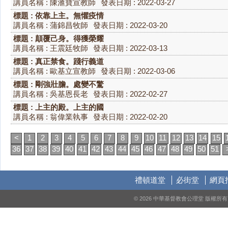
講員名稱 : 陳滙寶宣教師
發表日期 : 2022-03-27
標題 : 依靠上主。無懼疫情
講員名稱 : 蒲錦昌牧師
發表日期 : 2022-03-20
標題 : 顛覆己身。得獲榮耀
講員名稱 : 王震廷牧師
發表日期 : 2022-03-13
標題 : 真正禁食。踐行義道
講員名稱 : 歐基立宣教師
發表日期 : 2022-03-06
標題 : 剛強壯膽。處變不驚
講員名稱 : 吳基恩長老
發表日期 : 2022-02-27
標題 : 上主的殿。上主的國
講員名稱 : 翁偉業執事
發表日期 : 2022-02-20
<
1
2
3
4
5
6
7
8
9
10
11
12
13
14
15
36
37
38
39
40
41
42
43
44
45
46
47
48
49
50
51
禮頓道堂
必街堂
網頁
© 2026 中華基督教會公理堂 版權